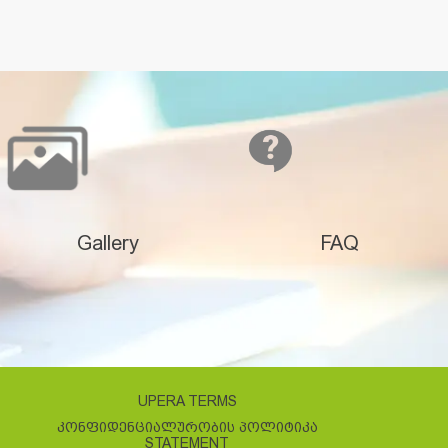
Gallery
FAQ
UPERA TERMS
ᲙᲝᲜᲤᲘᲓᲔᲜᲪᲘᲐᲚᲣᲠᲝᲑᲘᲡ ᲞᲝᲚᲘᲢᲘᲙᲐ
STATEMENT