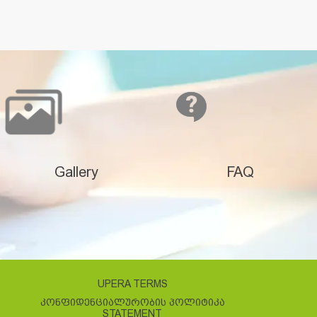
Gallery
FAQ
UPERA TERMS
ᲙᲝᲜᲤᲘᲓᲔᲜᲪᲘᲐᲚᲣᲠᲝᲑᲘᲡ ᲞᲝᲚᲘᲢᲘᲙᲐ
STATEMENT