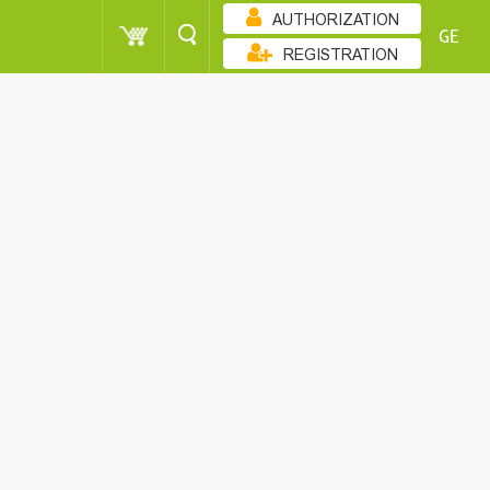
AUTHORIZATION
GE
REGISTRATION
ᲖᲠᲓᲐᲓᲝᲑᲘᲗ
100 - 250
CUSTOMER
100 - 250
100 - 250
CUSTOMER