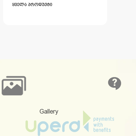
ᲧᲕᲔᲚᲐ ᲞᲠᲝᲓᲣᲥᲢᲘ
Gallery