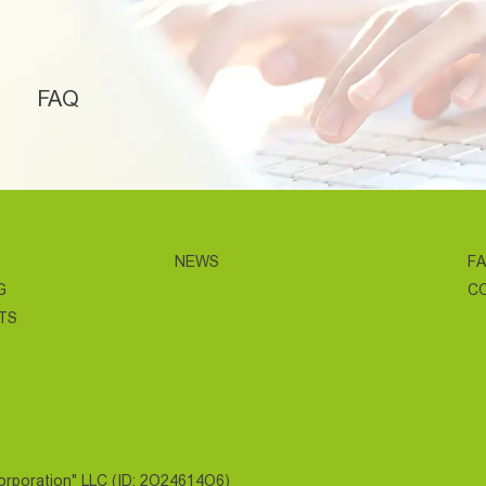
FAQ
NEWS
F
G
C
TS
Corporation" LLC (ID: 2O24614O6)