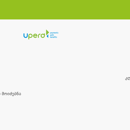
Კ
 მოიძებნა