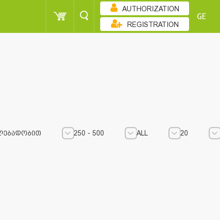
AUTHORIZATION
GE
REGISTRATION
ᲚᲔᲑᲐᲓᲝᲑᲘᲗ
250 - 500
ALL
20
250 - 500
250 - 500
ALL