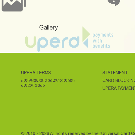
Gallery
UPERA TERMS
STATEMENT
ᲙᲝᲜᲤᲘᲓᲔᲜᲪᲘᲐᲚᲣᲠᲝᲑᲘᲡ
CARD BLOCKIN
ᲞᲝᲚᲘᲢᲘᲙᲐ
UPERA PAYMEN
© 2010 - 2026 All rights reserved by the "Universal Card 