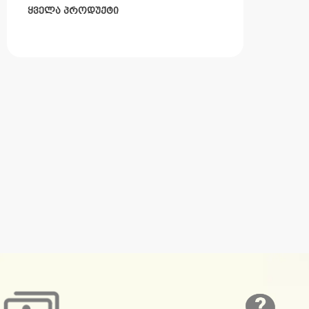
ᲧᲕᲔᲚᲐ ᲞᲠᲝᲓᲣᲥᲢᲘ