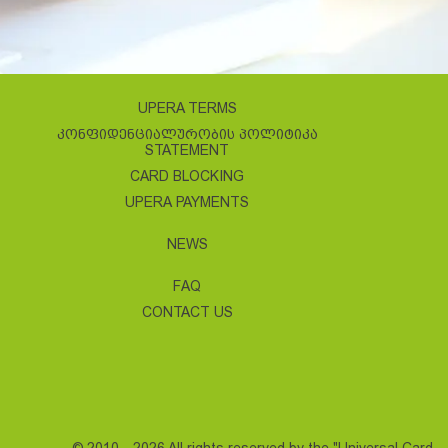
UPERA TERMS
ᲙᲝᲜᲤᲘᲓᲔᲜᲪᲘᲐᲚᲣᲠᲝᲑᲘᲡ ᲞᲝᲚᲘᲢᲘᲙᲐ
STATEMENT
CARD BLOCKING
UPERA PAYMENTS
NEWS
FAQ
CONTACT US