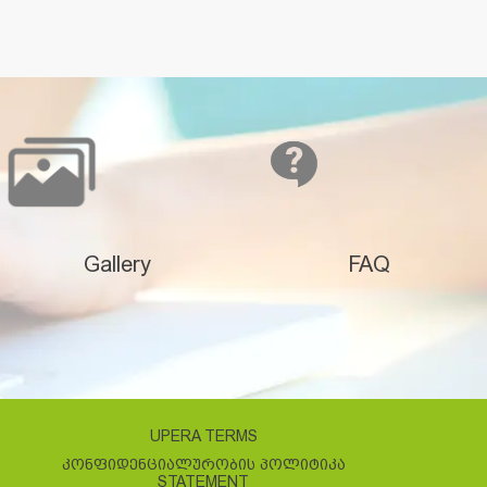
Gallery
FAQ
UPERA TERMS
ᲙᲝᲜᲤᲘᲓᲔᲜᲪᲘᲐᲚᲣᲠᲝᲑᲘᲡ ᲞᲝᲚᲘᲢᲘᲙᲐ
STATEMENT