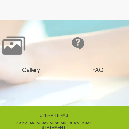
Gallery
FAQ
UPERA TERMS
ᲙᲝᲜᲤᲘᲓᲔᲜᲪᲘᲐᲚᲣᲠᲝᲑᲘᲡ ᲞᲝᲚᲘᲢᲘᲙᲐ
STATEMENT