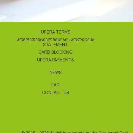
UPERA TERMS
ᲙᲝᲜᲤᲘᲓᲔᲜᲪᲘᲐᲚᲣᲠᲝᲑᲘᲡ ᲞᲝᲚᲘᲢᲘᲙᲐ
STATEMENT
CARD BLOCKING
UPERA PAYMENTS
NEWS
FAQ
CONTACT US