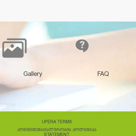
Gallery
FAQ
UPERA TERMS
ᲙᲝᲜᲤᲘᲓᲔᲜᲪᲘᲐᲚᲣᲠᲝᲑᲘᲡ ᲞᲝᲚᲘᲢᲘᲙᲐ
STATEMENT