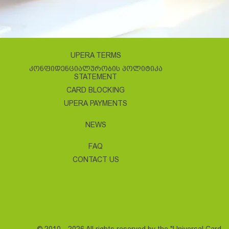
UPERA TERMS
ᲙᲝᲜᲤᲘᲓᲔᲜᲪᲘᲐᲚᲣᲠᲝᲑᲘᲡ ᲞᲝᲚᲘᲢᲘᲙᲐ
STATEMENT
CARD BLOCKING
UPERA PAYMENTS
NEWS
FAQ
CONTACT US