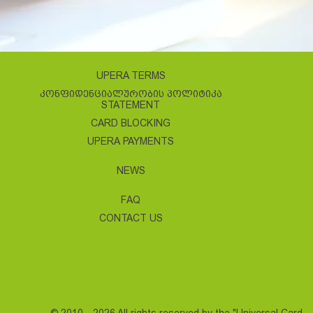
UPERA TERMS
ᲙᲝᲜᲤᲘᲓᲔᲜᲪᲘᲐᲚᲣᲠᲝᲑᲘᲡ ᲞᲝᲚᲘᲢᲘᲙᲐ
STATEMENT
CARD BLOCKING
UPERA PAYMENTS
NEWS
FAQ
CONTACT US