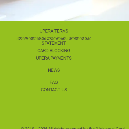
UPERA TERMS
ᲙᲝᲜᲤᲘᲓᲔᲜᲪᲘᲐᲚᲣᲠᲝᲑᲘᲡ ᲞᲝᲚᲘᲢᲘᲙᲐ
STATEMENT
CARD BLOCKING
UPERA PAYMENTS
NEWS
FAQ
CONTACT US