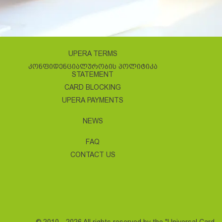
UPERA TERMS
ᲙᲝᲜᲤᲘᲓᲔᲜᲪᲘᲐᲚᲣᲠᲝᲑᲘᲡ ᲞᲝᲚᲘᲢᲘᲙᲐ
STATEMENT
CARD BLOCKING
UPERA PAYMENTS
NEWS
FAQ
CONTACT US