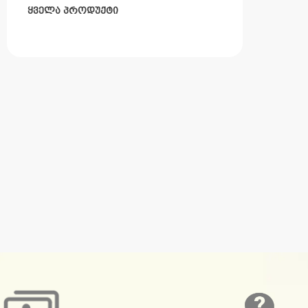
ᲧᲕᲔᲚᲐ ᲞᲠᲝᲓᲣᲥᲢᲘ