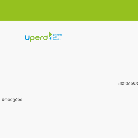
ᲙᲚᲔᲑᲐᲓ
 მოიძებნა