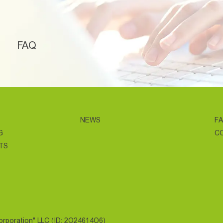
FAQ
NEWS
F
G
C
TS
Corporation" LLC (ID: 2O24614O6)