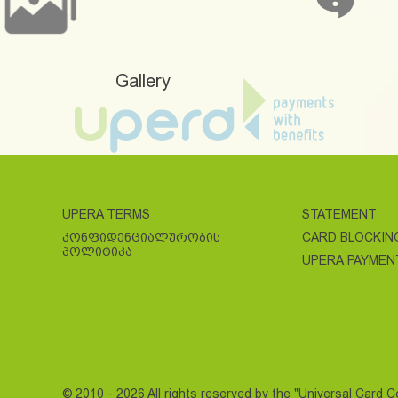
Gallery
UPERA TERMS
STATEMENT
ᲙᲝᲜᲤᲘᲓᲔᲜᲪᲘᲐᲚᲣᲠᲝᲑᲘᲡ
CARD BLOCKIN
ᲞᲝᲚᲘᲢᲘᲙᲐ
UPERA PAYMEN
© 2010 - 2026 All rights reserved by the "Universal Card 