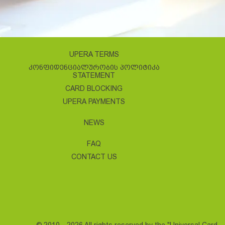
UPERA TERMS
ᲙᲝᲜᲤᲘᲓᲔᲜᲪᲘᲐᲚᲣᲠᲝᲑᲘᲡ ᲞᲝᲚᲘᲢᲘᲙᲐ
STATEMENT
CARD BLOCKING
UPERA PAYMENTS
NEWS
FAQ
CONTACT US