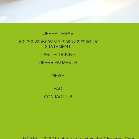
UPERA TERMS
ᲙᲝᲜᲤᲘᲓᲔᲜᲪᲘᲐᲚᲣᲠᲝᲑᲘᲡ ᲞᲝᲚᲘᲢᲘᲙᲐ
STATEMENT
CARD BLOCKING
UPERA PAYMENTS
NEWS
FAQ
CONTACT US