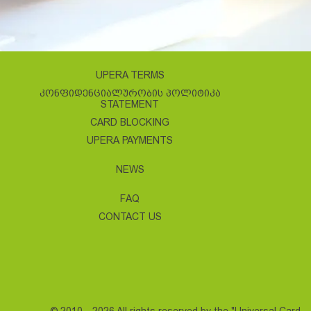
UPERA TERMS
ᲙᲝᲜᲤᲘᲓᲔᲜᲪᲘᲐᲚᲣᲠᲝᲑᲘᲡ ᲞᲝᲚᲘᲢᲘᲙᲐ
STATEMENT
CARD BLOCKING
UPERA PAYMENTS
NEWS
FAQ
CONTACT US