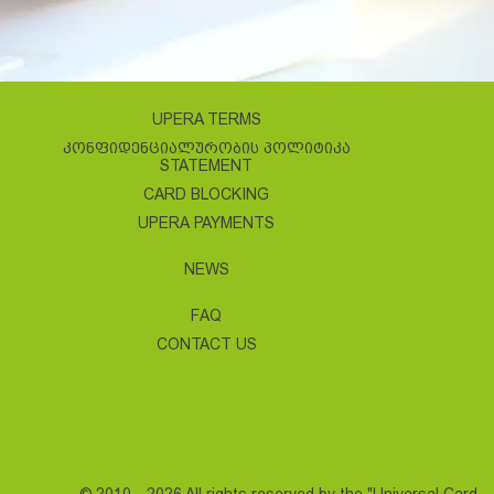
UPERA TERMS
ᲙᲝᲜᲤᲘᲓᲔᲜᲪᲘᲐᲚᲣᲠᲝᲑᲘᲡ ᲞᲝᲚᲘᲢᲘᲙᲐ
STATEMENT
CARD BLOCKING
UPERA PAYMENTS
NEWS
FAQ
CONTACT US