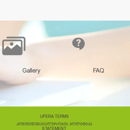
Gallery
FAQ
UPERA TERMS
ᲙᲝᲜᲤᲘᲓᲔᲜᲪᲘᲐᲚᲣᲠᲝᲑᲘᲡ ᲞᲝᲚᲘᲢᲘᲙᲐ
STATEMENT