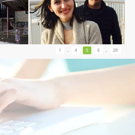
1
..
4
5
6
..
28