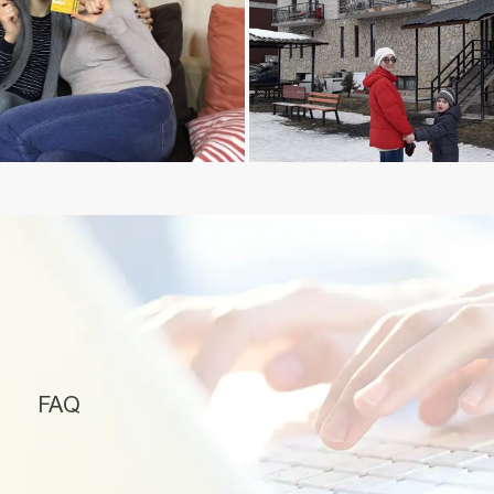
თამარ მარგალიტაძის - ყვარლის ტბაზე
თიკო ბრეგვაძე - ბაკურიანი
FAQ