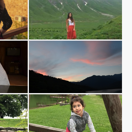
ნათია იაკობიძე - ოიშე ბუტიკ ჰოტელ
ლაშა მურვანიძe, ყვარლის ტბის