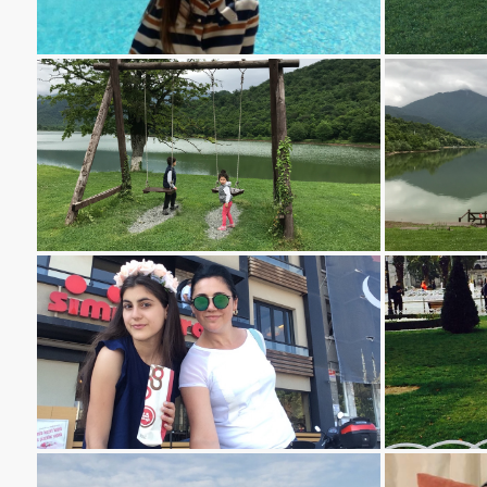
თათია თოდუას Weekend ტური ყვარლის ტბაზე