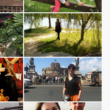
თათია თოდუას Weekend ტური ყვარლის ტბაზე
მარიამ ვაჩნაძე, უნიტური რომში