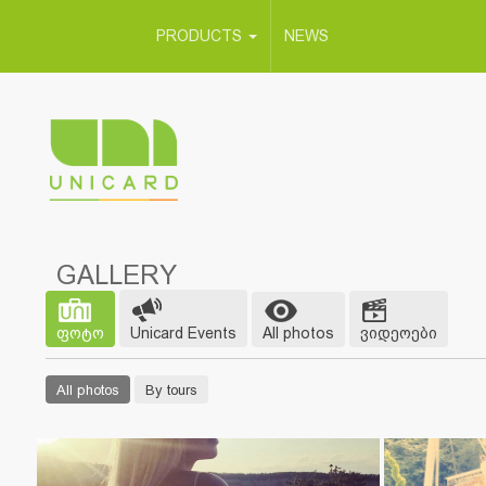
PRODUCTS
NEWS
GALLERY
ფოტო
Unicard Events
All photos
ვიდეოები
All photos
By tours