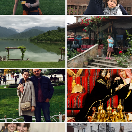
მარიამ ვაჩნაძე, უნიტური რომში
თათია თოდუას Weekend ტური ყვარლის ტბაზე
თათია თოდუას Weekend ტური ყვარლის ტბაზე
მარიამ კობახიძე - შატო მერე
გვანცა ჩუბინიძე - დუბაის ტური