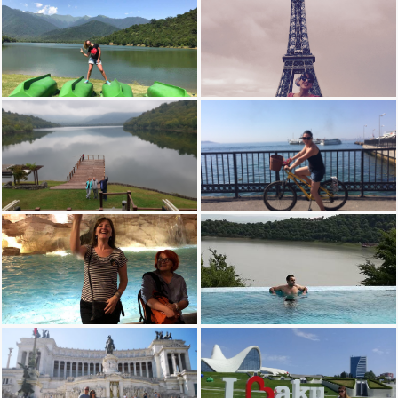
დავით გაბუნია - რომი
ლელა ქსოვრელი, ყვარლის ტბა
თამარ რობაქიძის რომი
დალი ბოჭორიძე - Weekend ტური როიალ ბატონში