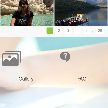
ლელა ქსოვრელი
1
2
3
4
5
..
28
მარიამ ვაჩნაძე, უნიტური რომში
Gallery
FAQ