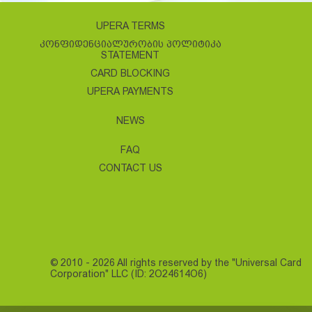
UPERA TERMS
ᲙᲝᲜᲤᲘᲓᲔᲜᲪᲘᲐᲚᲣᲠᲝᲑᲘᲡ ᲞᲝᲚᲘᲢᲘᲙᲐ
STATEMENT
CARD BLOCKING
UPERA PAYMENTS
NEWS
FAQ
CONTACT US
© 2010 - 2026 All rights reserved by the "Universal Card
Corporation" LLC (ID: 2O24614O6)