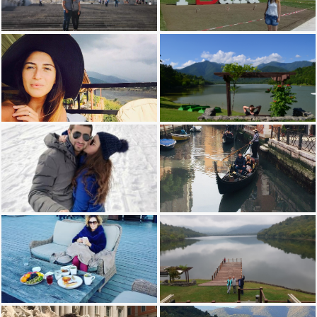
თამარ რობაქიძის რომი
ლაშა მურვანიძe, ყვარლის ტბის
ვასილი კომერაშვილი