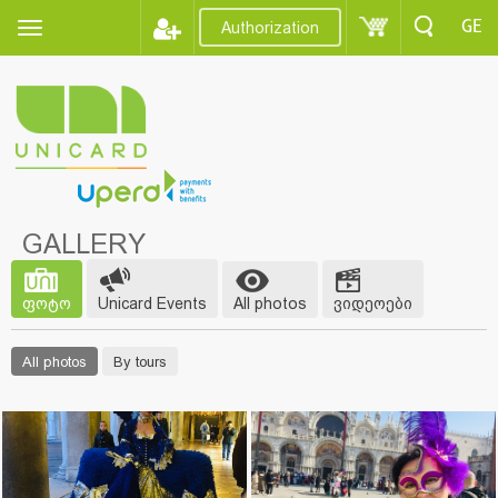
GE
Authorization
GALLERY
ფოტო
Unicard Events
All photos
ვიდეოები
All photos
By tours