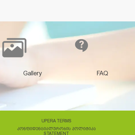
Gallery
FAQ
UPERA TERMS
ᲙᲝᲜᲤᲘᲓᲔᲜᲪᲘᲐᲚᲣᲠᲝᲑᲘᲡ ᲞᲝᲚᲘᲢᲘᲙᲐ
STATEMENT