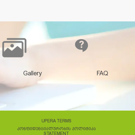
Gallery
FAQ
UPERA TERMS
ᲙᲝᲜᲤᲘᲓᲔᲜᲪᲘᲐᲚᲣᲠᲝᲑᲘᲡ ᲞᲝᲚᲘᲢᲘᲙᲐ
STATEMENT