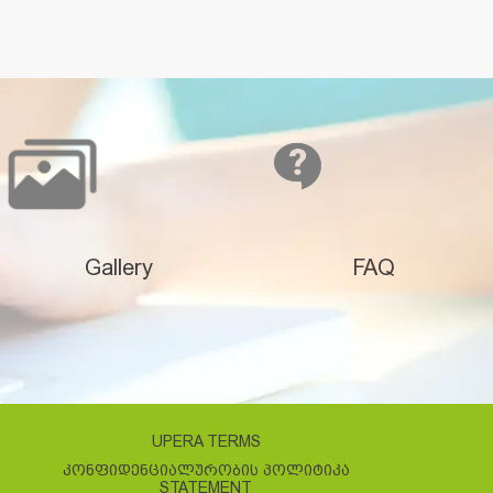
Gallery
FAQ
UPERA TERMS
ᲙᲝᲜᲤᲘᲓᲔᲜᲪᲘᲐᲚᲣᲠᲝᲑᲘᲡ ᲞᲝᲚᲘᲢᲘᲙᲐ
STATEMENT