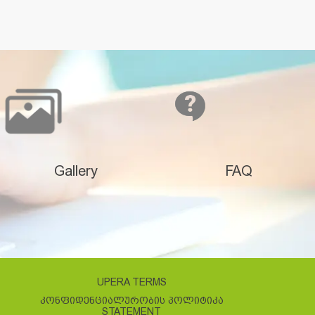
Gallery
FAQ
UPERA TERMS
ᲙᲝᲜᲤᲘᲓᲔᲜᲪᲘᲐᲚᲣᲠᲝᲑᲘᲡ ᲞᲝᲚᲘᲢᲘᲙᲐ
STATEMENT