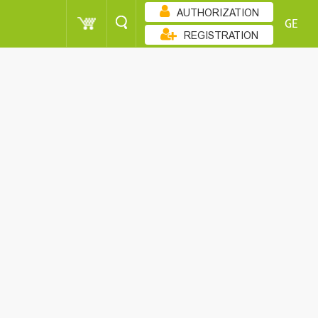
AUTHORIZATION
GE
REGISTRATION
ᲖᲠᲓᲐᲓᲝᲑᲘᲗ
POINT
CUSTOMER
SORT
POINT
CUSTOMER