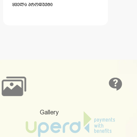
ᲧᲕᲔᲚᲐ ᲞᲠᲝᲓᲣᲥᲢᲘ
Gallery