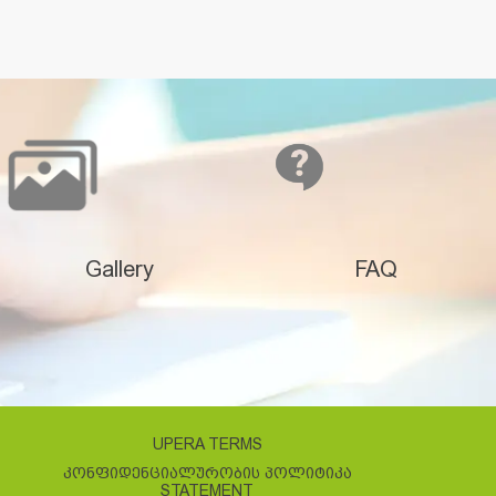
Gallery
FAQ
UPERA TERMS
ᲙᲝᲜᲤᲘᲓᲔᲜᲪᲘᲐᲚᲣᲠᲝᲑᲘᲡ ᲞᲝᲚᲘᲢᲘᲙᲐ
STATEMENT