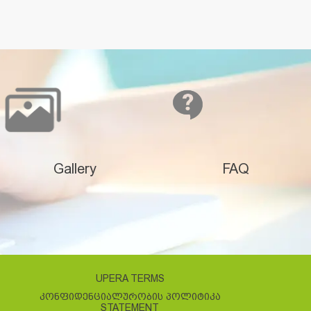
Gallery
FAQ
UPERA TERMS
ᲙᲝᲜᲤᲘᲓᲔᲜᲪᲘᲐᲚᲣᲠᲝᲑᲘᲡ ᲞᲝᲚᲘᲢᲘᲙᲐ
STATEMENT