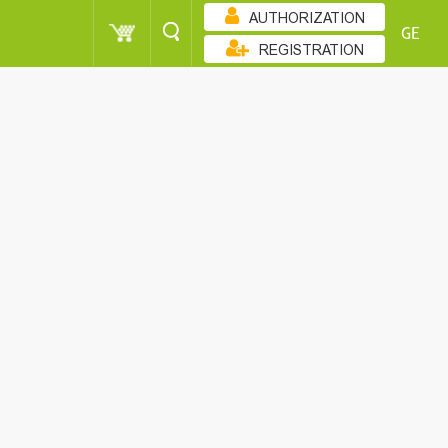
AUTHORIZATION
GE
REGISTRATION
ᲖᲠᲓᲐᲓᲝᲑᲘᲗ
POINT
MEN
SORT
POINT
MEN