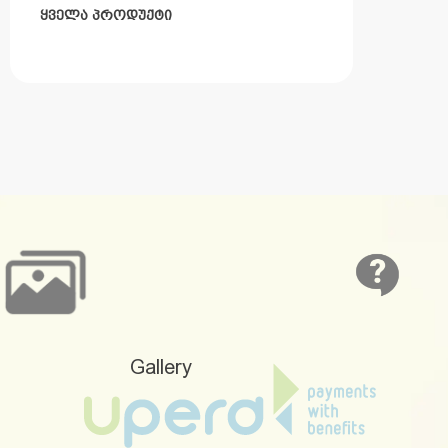
ᲧᲕᲔᲚᲐ ᲞᲠᲝᲓᲣᲥᲢᲘ
Gallery