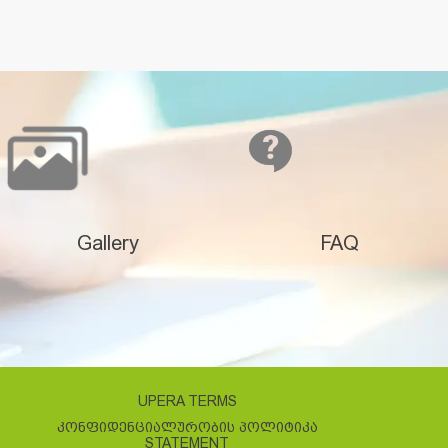
Gallery
FAQ
UPERA TERMS
ᲙᲝᲜᲤᲘᲓᲔᲜᲪᲘᲐᲚᲣᲠᲝᲑᲘᲡ ᲞᲝᲚᲘᲢᲘᲙᲐ
STATEMENT