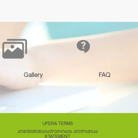
Gallery
FAQ
UPERA TERMS
ᲙᲝᲜᲤᲘᲓᲔᲜᲪᲘᲐᲚᲣᲠᲝᲑᲘᲡ ᲞᲝᲚᲘᲢᲘᲙᲐ
STATEMENT