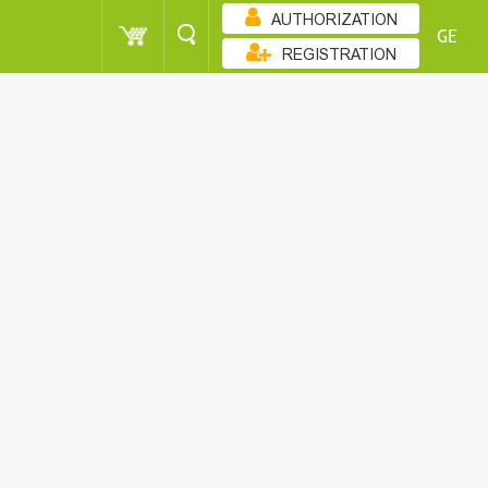
AUTHORIZATION
GE
REGISTRATION
ᲖᲠᲓᲐᲓᲝᲑᲘᲗ
POINT
MEN
SORT
POINT
MEN