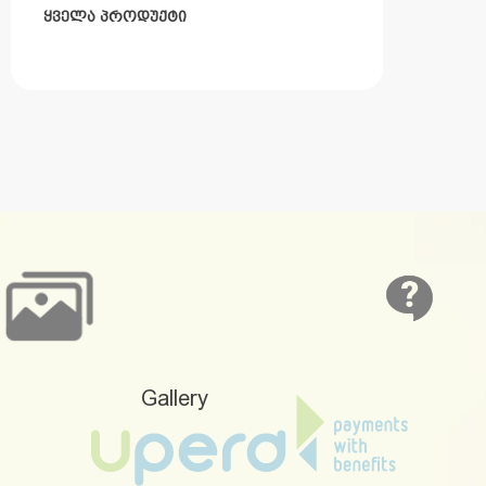
ᲧᲕᲔᲚᲐ ᲞᲠᲝᲓᲣᲥᲢᲘ
Gallery