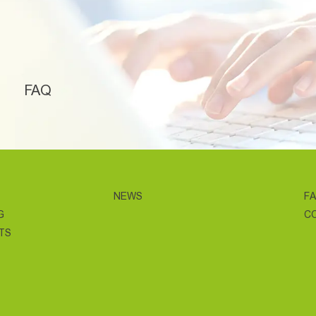
FAQ
NEWS
F
G
C
TS