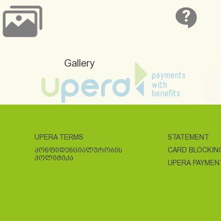
Gallery
UPERA TERMS
STATEMENT
ᲙᲝᲜᲤᲘᲓᲔᲜᲪᲘᲐᲚᲣᲠᲝᲑᲘᲡ
CARD BLOCKIN
ᲞᲝᲚᲘᲢᲘᲙᲐ
UPERA PAYMEN