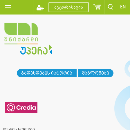
EN
ავტორიზაცია
გადახდების ისტორია
შაბლონები
სესხის ნომერი