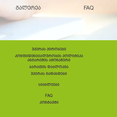
გალერეა
FAQ
უპერას პირობები
კონფიდენციალურობის პოლიტიკა
ანგარიშის ამონაწერი
ბარათის დაბლოკვა
უპერას გადახდები
სიახლეები
FAQ
კონტაქტი