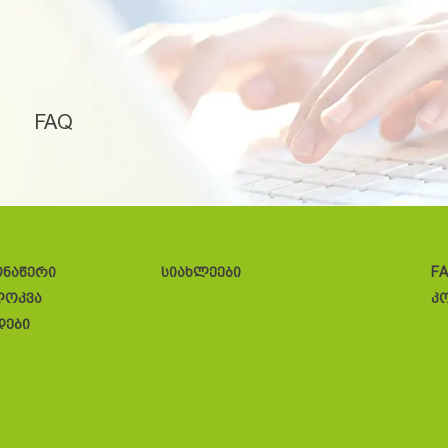
FAQ
ონაწერი
სიახლეები
F
ლოკვა
კ
დები