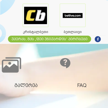
კრისტალბეთი
ბეთლაივი
უპერას, შპს „ფეი უნიქარდის“ პირობები
გალერეა
FAQ