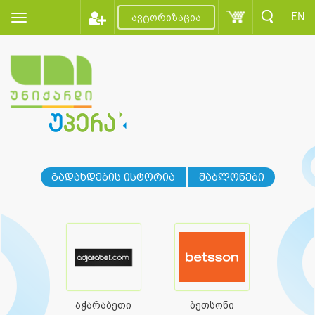
EN
ავტორიზაცია
გადახდების ისტორია
შაბლონები
აჭარაბეთი
ბეთსონი