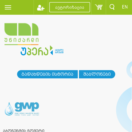
EN
ავტორიზაცია
გადახდების ისტორია
შაბლონები
აბონენტის ნომერი