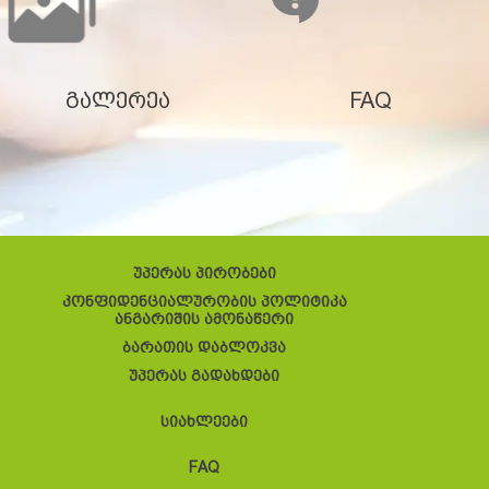
გალერეა
FAQ
უპერას პირობები
კონფიდენციალურობის პოლიტიკა
ანგარიშის ამონაწერი
ბარათის დაბლოკვა
უპერას გადახდები
სიახლეები
FAQ