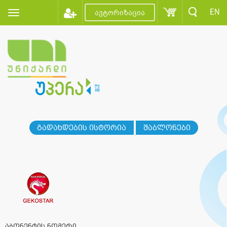
EN
ავტორიზაცია
გადახდების ისტორია
შაბლონები
აბონენტის ნომერი