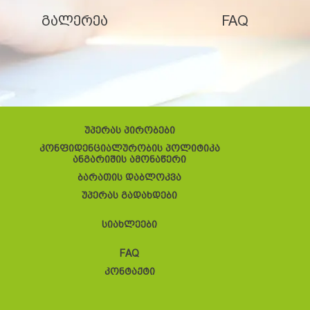
გალერეა
FAQ
უპერას პირობები
კონფიდენციალურობის პოლიტიკა
ანგარიშის ამონაწერი
ბარათის დაბლოკვა
უპერას გადახდები
სიახლეები
FAQ
კონტაქტი