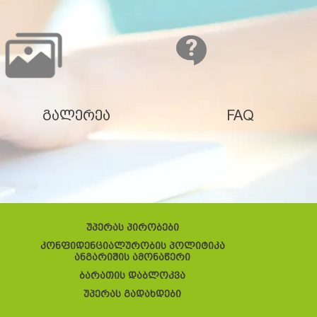
გალერეა
FAQ
უპერას პირობები
კონფიდენციალურობის პოლიტიკა
ანგარიშის ამონაწერი
ბარათის დაბლოკვა
უპერას გადახდები