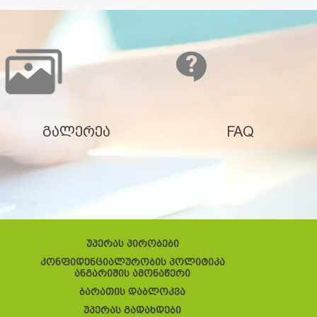
გალერეა
FAQ
უპერას პირობები
კონფიდენციალურობის პოლიტიკა
ანგარიშის ამონაწერი
ბარათის დაბლოკვა
უპერას გადახდები