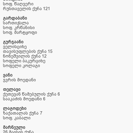
სოფ
.
წაღვერი
რუსთაველის
ქუჩა
121
გარდაბანი
სართიჭალა
სოფ. კრწანისი
სოფ. მარტყოფი
გურჯაანი
ველისციხე
თავისუფლების
ქუჩა
15
ნონეშვილის
ქუჩა
12
სოფელი
ბაკურციხე
სოფელი
კოლაგი
ვანი
ჯვრის
მოედანი
თელავი
ქეთევან
წამებულის
ქუჩა
6
სააკაძის
მოედანი
6
ლაგოდეხი
ზაქათალას
ქუჩა
7
სოფ
.
კაბალი
მარნეული
26
მაისის
ქუჩა