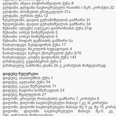
გლდანი
,
ანგია
ბოჭორიშვილის
ქუჩა
8
გლდანი
,
გლდანი
საცხოვრებელი
რაიონი
I
მკრ
,
კორპუსი
22
გლდანი
,
თიანეთის
გზატკეცილი
21
ა
გლდანი
,
ქერჩის
ქუჩა
12
ზღვისუბანი
,
დავით
გურამიშვილის
გამზირი
31
ზღვისუბანი
,
დავით
გურამიშვილის
გამზირი
34
მუხიანი
,
ალექსი
(
ალეკო
)
გობრონიძის
ქუჩა
21
დ
მუხიანი
,
იოსებ
ნონეშვილის
5
მუხიანი
,
იოსებ
ნონეშვილის
5
მუხიანი
,
ნოდარ
დუმბაძის
გამზირი
5
ა
ნაძალადევი
,
ზესტაფონის
ქუჩა
17
ნაძალადევი
,
ნიკოლოზ
ხუდადოვის
4
ნაძალადევი
,
სერგო
ქსოვრელის
ქუჩა
2/15
ნაძალადევი
,
ცოტნე
დადიანის
ქუჩა
143
ღრმაღელე
,
გუდამაყრის
ქუჩა
5
ღრმაღელე
,
სანზონა
უბანი
25-
ე
კორპუსის
მიმდებარედ
დიდუბე-ჩუღურეთი
დიდუბე
,
აბასთუმნის
ქუჩა
1
დიდუბე
,
აგლაძის
ქუჩა
34
დიდუბე
,
აკაკი
წერეთლის
71
დიდუბე
,
ნადირა
ხოშარაულის
24
დიდუბე
,
წყალტუბოს
27
დიღომი
,
გრიგოლ
რობაქიძის
გამზირი
7,
კორპუსი
6
დიღომი
,
დიღომი
საცხოვრებელი
მასივი
I
კვ
, I
ბ
კორპუსი
დიღომი
,
დიღომი
საცხოვრებელი
მასივი
მე
-3
კვ
,
მე
-15
კორპ
დიღომი
,
დიღომი
საცხოვრებელი
მასივი
მე
-5
კვ
,
24
ა
კორპუსის
მიმდებარედ