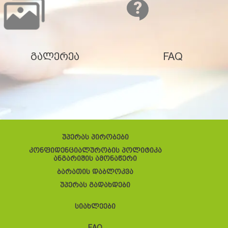
გალერეა
FAQ
უპერას პირობები
კონფიდენციალურობის პოლიტიკა
ანგარიშის ამონაწერი
ბარათის დაბლოკვა
უპერას გადახდები
სიახლეები
FAQ