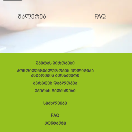
გალერეა
FAQ
უპერას პირობები
კონფიდენციალურობის პოლიტიკა
ანგარიშის ამონაწერი
ბარათის დაბლოკვა
უპერას გადახდები
სიახლეები
FAQ
კონტაქტი