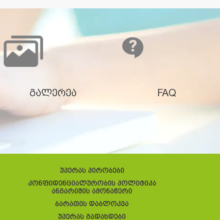
გალერეა
FAQ
უპერას პირობები
კონფიდენციალურობის პოლიტიკა
ანგარიშის ამონაწერი
ბარათის დაბლოკვა
უპერას გადახდები