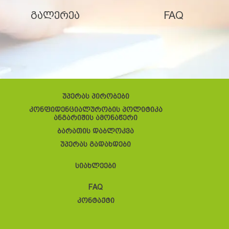
გალერეა
FAQ
უპერას პირობები
კონფიდენციალურობის პოლიტიკა
ანგარიშის ამონაწერი
ბარათის დაბლოკვა
უპერას გადახდები
სიახლეები
FAQ
კონტაქტი