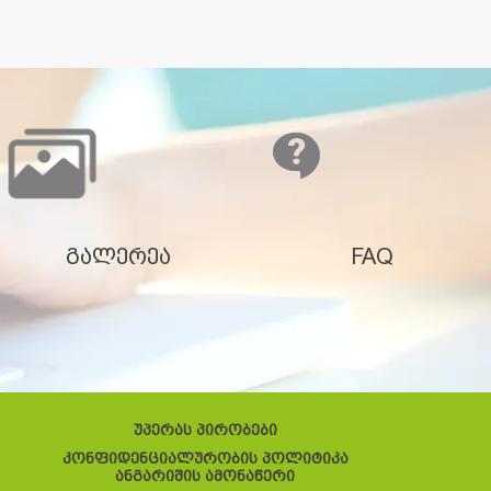
გალერეა
FAQ
უპერას პირობები
კონფიდენციალურობის პოლიტიკა
ანგარიშის ამონაწერი