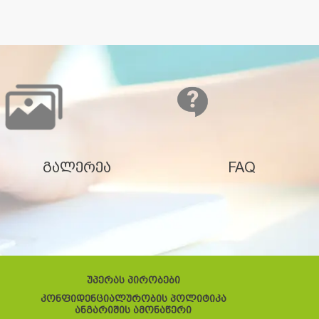
გალერეა
FAQ
უპერას პირობები
კონფიდენციალურობის პოლიტიკა
ანგარიშის ამონაწერი