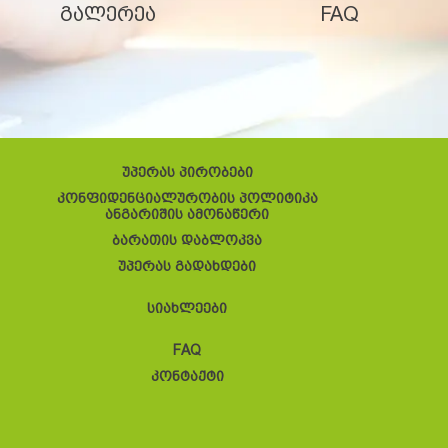
გალერეა
FAQ
უპერას პირობები
კონფიდენციალურობის პოლიტიკა
ანგარიშის ამონაწერი
ბარათის დაბლოკვა
უპერას გადახდები
სიახლეები
FAQ
კონტაქტი