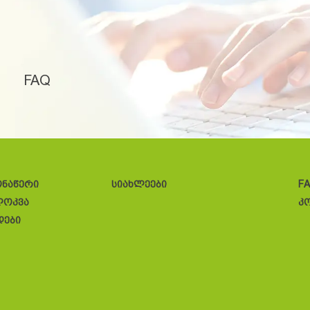
FAQ
ონაწერი
სიახლეები
F
ლოკვა
კ
დები