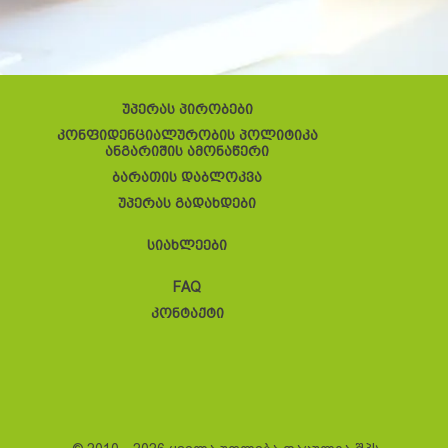
უპერას პირობები
კონფიდენციალურობის პოლიტიკა
ანგარიშის ამონაწერი
ბარათის დაბლოკვა
უპერას გადახდები
სიახლეები
FAQ
კონტაქტი