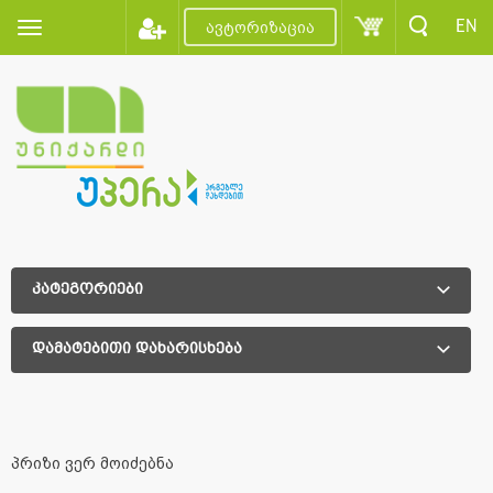
EN
ავტორიზაცია
კატეგორიები
დამატებითი დახარისხება
დამატებითი დახარისხება
პრიზი ვერ მოიძებნა